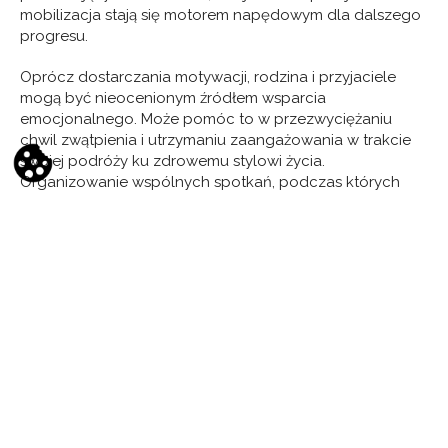
mobilizacja stają się motorem napędowym dla dalszego
progresu.
Oprócz dostarczania motywacji, rodzina i przyjaciele
mogą być nieocenionym źródłem wsparcia
emocjonalnego. Może pomóc to w przezwyciężaniu
chwil zwątpienia i utrzymaniu zaangażowania w trakcie
swojej podróży ku zdrowemu stylowi życia.
Organizowanie wspólnych spotkań, podczas których
można wymieniać się doświadczeniami, postępami i
radami, wzmacnia więzi i ułatwia adaptację do nowych
wyzwań. W ten sposób wsparcie społeczne staje się
solidnym fundamentem dla długotrwałych zmian i
sukcesów w utrzymaniu efektów turnusu.
Znaczenie planowania i wyznaczania
celów
Znaczenie planowania i wyznaczania celów po