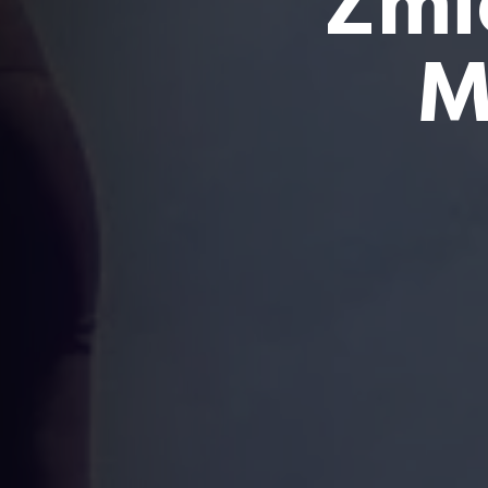
Zmi
M
Obozy sportowe, obozy treningowe,