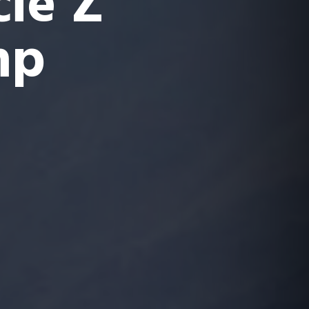
ie Z
mp
ozy odchudzające