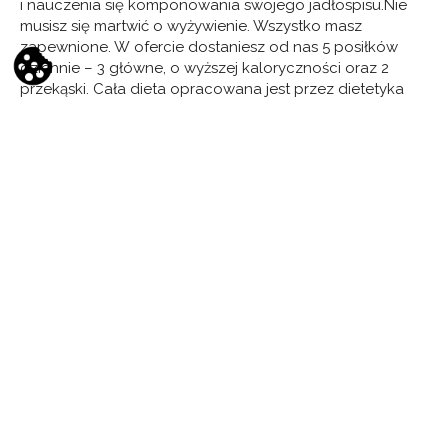
i nauczenia się komponowania swojego jadłospisu.Nie
musisz się martwić o wyżywienie. Wszystko masz
zapewnione. W ofercie dostaniesz od nas 5 posiłków
dziennie – 3 główne, o wyższej kaloryczności oraz 2
przekąski. Cała dieta opracowana jest przez dietetyka
i dostosowana do trybu obozu. Dzięki temu, mogą
wprowadzić zdrowe nawyki żywieniowe do swojego
życia i uniknąć błędów żywieniowych, które wpływają
negatywnie na zdrowie. Oprócz tego każdy
z uczestników obozu kondycyjnego dla dorosłych
po zakończeniu dostaje program żywieniowy
dopasowany kalorycznością do celów treningowych
i zdrowotnych, dzięki czemu może kontynuować dietę
również po powrocie do domu.