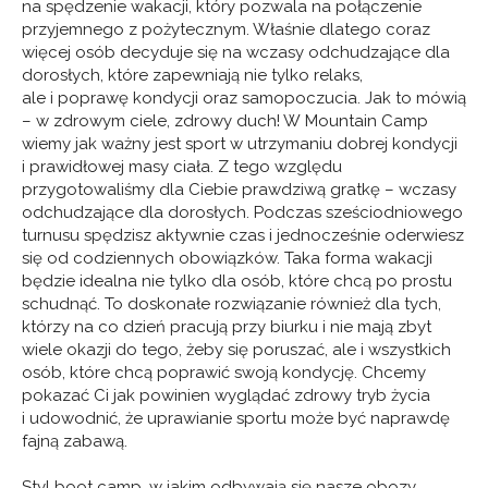
na spędzenie wakacji, który pozwala na połączenie
przyjemnego z pożytecznym. Właśnie dlatego coraz
więcej osób decyduje się na wczasy odchudzające dla
dorosłych, które zapewniają nie tylko relaks,
ale i poprawę kondycji oraz samopoczucia. Jak to mówią
– w zdrowym ciele, zdrowy duch! W Mountain Camp
wiemy jak ważny jest sport w utrzymaniu dobrej kondycji
i prawidłowej masy ciała. Z tego względu
przygotowaliśmy dla Ciebie prawdziwą gratkę – wczasy
odchudzające dla dorosłych. Podczas sześciodniowego
turnusu spędzisz aktywnie czas i jednocześnie oderwiesz
się od codziennych obowiązków. Taka forma wakacji
będzie idealna nie tylko dla osób, które chcą po prostu
schudnąć. To doskonałe rozwiązanie również dla tych,
którzy na co dzień pracują przy biurku i nie mają zbyt
wiele okazji do tego, żeby się poruszać, ale i wszystkich
osób, które chcą poprawić swoją kondycję. Chcemy
pokazać Ci jak powinien wyglądać zdrowy tryb życia
i udowodnić, że uprawianie sportu może być naprawdę
fajną zabawą.
Styl boot camp, w jakim odbywają się nasze obozy